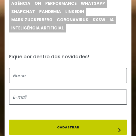
AGÊNCIA
ON
PERFORMANCE
WHATSAPP
SNAPCHAT
PANDEMIA
LINKEDIN
MARK ZUCKERBERG
CORONAVIRUS
SXSW
IA
INTELIGÊNCIA ARTIFICIAL
Fique por dentro das novidades!