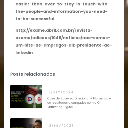
easier-than-ever-to-stay-in-touch-with-
the-people-and-information-you-need-
to-be-successful
http://exame.abril.com.br/revista-
exame/edicoes/1048/noticias/nao-somos-
um-site-de-empregos-diz-presidente-do-
linkedin
Posts relacionados
11/SET/2024
Case de Sucesso: Direcional + Flamengo e
os resultados alcançados com a On
Marketing Digital
12/FEV/2021