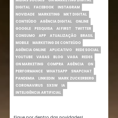
MIDIAS SOCIAIS
ON MARKETING DIGITAL
DIGITAL
FACEBOOK
INSTAGRAM
NOVIDADE
MARKETING
MKT DIGITAL
CONTEÚDO
AGÊNCIA DIGITAL
ONLINE
GOOGLE
PESQUISA
AI FIRST
TWITTER
CONSUMO
APP
ATUALIZAÇÃO
BRASIL
MOBILE
MARKETING DE CONTEÚDO
AGÊNCIA ONLINE
APLICATIVO
REDE SOCIAL
YOUTUBE
VAGAS
BLOG
VAGA
REDES
ON MARKETING
COMPRA
AGÊNCIA
ON
PERFORMANCE
WHATSAPP
SNAPCHAT
PANDEMIA
LINKEDIN
MARK ZUCKERBERG
CORONAVIRUS
SXSW
IA
INTELIGÊNCIA ARTIFICIAL
Fique por dentro das novidades!