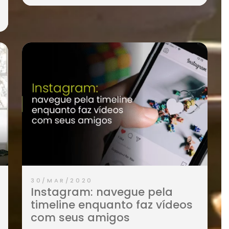
gumas
ficando atrás apenas de Natal e Dia dos
e o
Namorados. Mas a pergunta que não qu
m
calar é: como os consumidores vão reag
esta data em meio a […]
m os
Continue Lendo