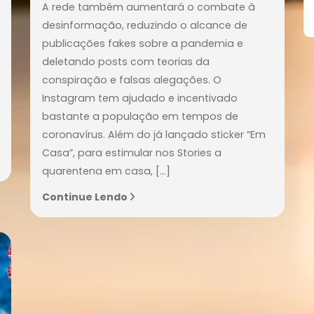
30/MAR/2020
Instagram: navegue pela
timeline enquanto faz víde
com seus amigos
evido
A rede também aumentará o combate 
ar em
desinformação, reduzindo o alcance de
tal
publicações fakes sobre a pandemia e
los
deletando posts com teorias da
conspiração e falsas alegações. O
a
Instagram tem ajudado e incentivado
d
bastante a população em tempos de
coronavírus. Além do já lançado sticker 
]
Casa”, para estimular nos Stories a