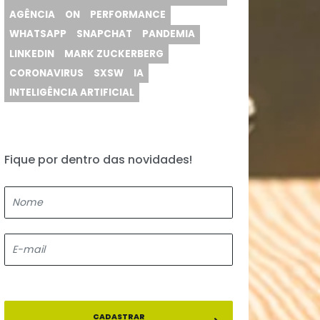
CONSUMO
APP
ATUALIZAÇÃO
BRASIL
er
MOBILE
MARKETING DE CONTEÚDO
ir a
AGÊNCIA ONLINE
APLICATIVO
REDE SOCIAL
YOUTUBE
VAGAS
BLOG
VAGA
REDES
ON MARKETING
COMPRA
AGÊNCIA
ON
PERFORMANCE
WHATSAPP
SNAPCHAT
PANDEMIA
LINKEDIN
MARK ZUCKERBERG
CORONAVIRUS
SXSW
IA
INTELIGÊNCIA ARTIFICIAL
Fique por dentro das novidades!