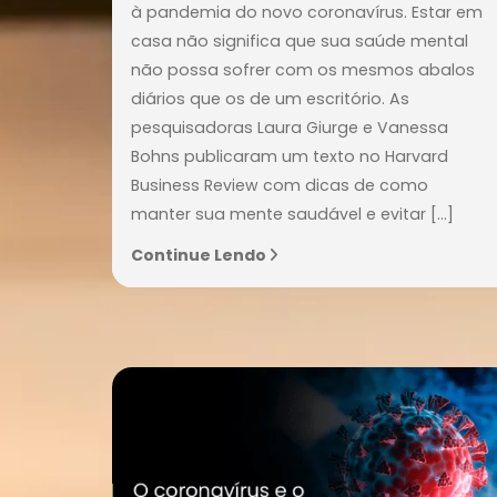
22/ABR/2020
Burnout: como evitar
trabalhando de casa
O home office tornou-se necessário d
à pandemia do novo coronavírus. Est
casa não significa que sua saúde men
não possa sofrer com os mesmos aba
diários que os de um escritório. As
pesquisadoras Laura Giurge e Vaness
Bohns publicaram um texto no Harvar
Business Review com dicas de como
manter sua mente saudável e evitar […