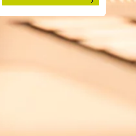
os
à
“Em