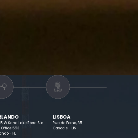
RLANDO
LISBOA
45 W Sand Lake Road Ste
Rua do Forno, 35
 Office 553
Cascais - LIS
ando - FL