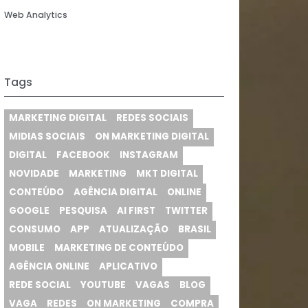
SXSW 2026
Vagas
Web Analytics
Tags
MARKETING DIGITAL
REDES SOCIAIS
MIDIAS SOCIAIS
ON MARKETING DIGITAL
DIGITAL
FACEBOOK
INSTAGRAM
o
NOVIDADE
MARKETING
MKT DIGITAL
s é
CONTEÚDO
AGÊNCIA DIGITAL
ONLINE
s,
GOOGLE
PESQUISA
AI FIRST
TWITTER