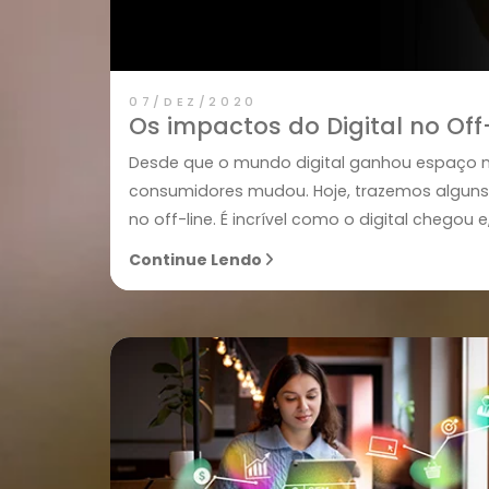
07/DEZ/2020
Os impactos do Digital no
Desde que o mundo digital ganhou es
consumidores mudou. Hoje, trazemos a
no off-line. É incrível como o digital c
Continue Lendo