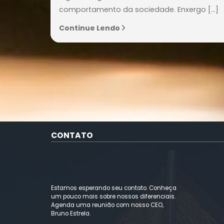
brasileiro
Estamos apenas iniciando este novo
cenário global, porém compreendemo
é nosso papel estar atento às mudan
novos comportamentos do consumid
frente ao COVID-19. Todos os dados d
coronavírus a que temos acesso no
momento são a nível mundial, mas
entendemos que podemos extrair del
CONTATO
alguns insights e tendências de
comportamento da sociedade. Enxerg
Continue Lendo
Estamos esperando seu contato. Conheça
um pouco mais sobre nossos diferenciais.
Agenda uma reunião com nosso CEO,
Bruno Estrela.