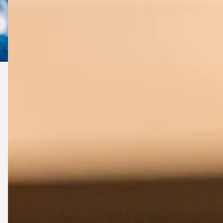
quarentena em casa, […]
Continue Lendo
do