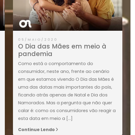
05/MAIO/2020
ou a
O Dia das Mães em meio à
pandemia
Como está o comportamento do
ina O
consumidor, neste ano, frente ao cenári
co e
em que estamos vivendo O Dia das Mãe
m como
uma das datas mais importantes do paí