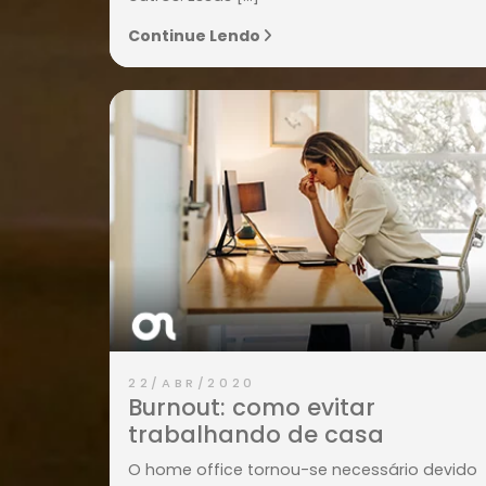
lidamos com a forma de vivenciar al
coisas fundamentais, como o tempo 
espaço. Nossa nova realidade també
impactou em como trabalhamos, nos
divertimos e nos relacionamos uns co
outros. Essas […]
Continue Lendo