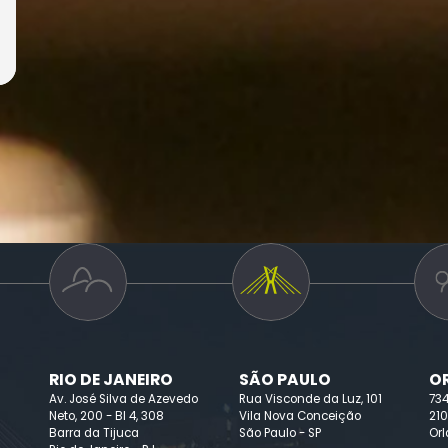
s que
ças e
or
o
es
o […]
RIO DE JANEIRO
SÃO PAULO
O
Av. José Silva de Azevedo
Rua Visconde da Luz, 101
73
Neto, 200 - Bl 4, 308
Vila Nova Conceição
210
Barra da Tijuca
São Paulo - SP
Orl