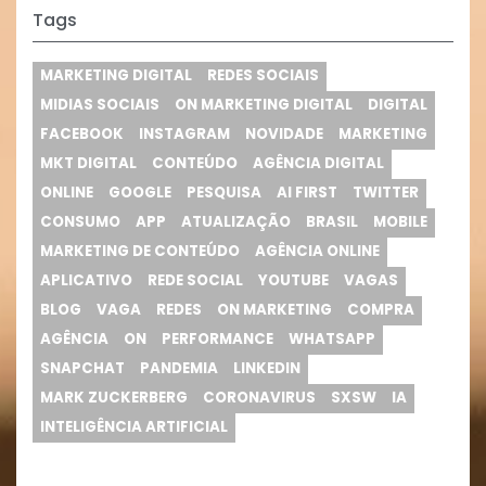
Tags
MARKETING DIGITAL
REDES SOCIAIS
MIDIAS SOCIAIS
ON MARKETING DIGITAL
DIGITAL
FACEBOOK
INSTAGRAM
NOVIDADE
MARKETING
MKT DIGITAL
CONTEÚDO
AGÊNCIA DIGITAL
ONLINE
GOOGLE
PESQUISA
AI FIRST
TWITTER
CONSUMO
APP
ATUALIZAÇÃO
BRASIL
MOBILE
MARKETING DE CONTEÚDO
AGÊNCIA ONLINE
APLICATIVO
REDE SOCIAL
YOUTUBE
VAGAS
BLOG
VAGA
REDES
ON MARKETING
COMPRA
AGÊNCIA
ON
PERFORMANCE
WHATSAPP
SNAPCHAT
PANDEMIA
LINKEDIN
MARK ZUCKERBERG
CORONAVIRUS
SXSW
IA
INTELIGÊNCIA ARTIFICIAL