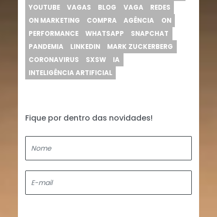
YOUTUBE
VAGAS
BLOG
VAGA
REDES
ON MARKETING
COMPRA
AGÊNCIA
ON
PERFORMANCE
WHATSAPP
SNAPCHAT
PANDEMIA
LINKEDIN
MARK ZUCKERBERG
CORONAVIRUS
SXSW
IA
INTELIGÊNCIA ARTIFICIAL
Fique por dentro das novidades!