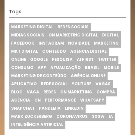
Tags
MARKETING DIGITAL
REDES SOCIAIS
MIDIAS SOCIAIS
ON MARKETING DIGITAL
DIGITAL
FACEBOOK
INSTAGRAM
NOVIDADE
MARKETING
MKT DIGITAL
CONTEÚDO
AGÊNCIA DIGITAL
ONLINE
GOOGLE
PESQUISA
AI FIRST
TWITTER
CONSUMO
APP
ATUALIZAÇÃO
BRASIL
MOBILE
MARKETING DE CONTEÚDO
AGÊNCIA ONLINE
APLICATIVO
REDE SOCIAL
YOUTUBE
VAGAS
BLOG
VAGA
REDES
ON MARKETING
COMPRA
AGÊNCIA
ON
PERFORMANCE
WHATSAPP
SNAPCHAT
PANDEMIA
LINKEDIN
MARK ZUCKERBERG
CORONAVIRUS
SXSW
IA
INTELIGÊNCIA ARTIFICIAL