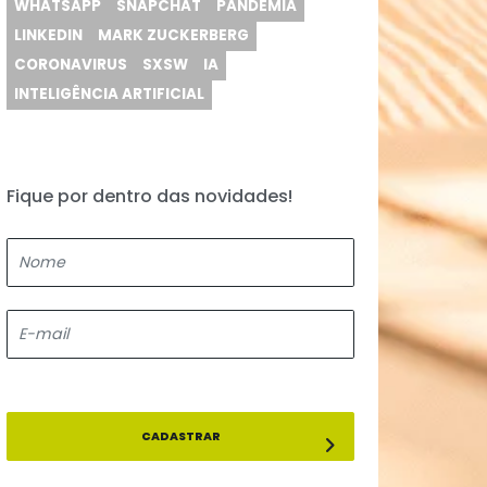
MOBILE
MARKETING DE CONTEÚDO
AGÊNCIA ONLINE
APLICATIVO
REDE SOCIAL
YOUTUBE
VAGAS
BLOG
VAGA
REDES
ON MARKETING
COMPRA
bem
AGÊNCIA
ON
PERFORMANCE
WHATSAPP
SNAPCHAT
PANDEMIA
LINKEDIN
MARK ZUCKERBERG
CORONAVIRUS
SXSW
IA
INTELIGÊNCIA ARTIFICIAL
e
ar
Fique por dentro das novidades!
e