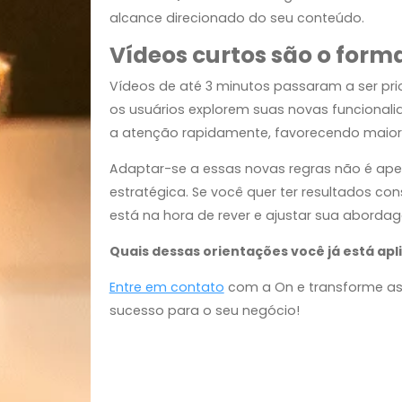
Consistência é mais 
Publicar regularmente é importante, m
mais a consistência de conteúdo, que 
definido. Quanto mais o algoritmo en
alcance direcionado do seu conteúdo
Vídeos curtos são o f
Vídeos de até 3 minutos passaram a s
os usuários explorem suas novas func
a atenção rapidamente, favorecendo 
Adaptar-se a essas novas regras n
estratégica. Se você quer ter resulta
está na hora de rever e ajustar sua a