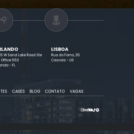
o
RLANDO
LISBOA
45 W Sand Lake Road Ste
Rua do Forno, 35
 Office 553
Cascais - LIS
ando - FL
NTES
CASES
BLOG
CONTATO
VAGAS