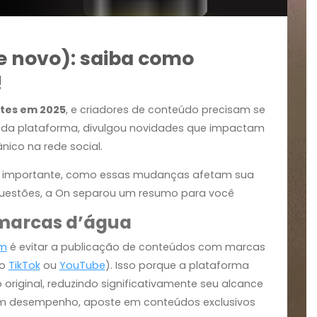
(de novo): saiba como
gia!
ortantes em 2025
, e criadores de conteúdo precisam
i
, CEO da plataforma, divulgou novidades que impact
 orgânico na rede social.
 E, mais importante, como essas mudanças afetam su
 essas questões, a On separou um resumo para você
com marcas d’água
stagram
é evitar a publicação de conteúdos com mar