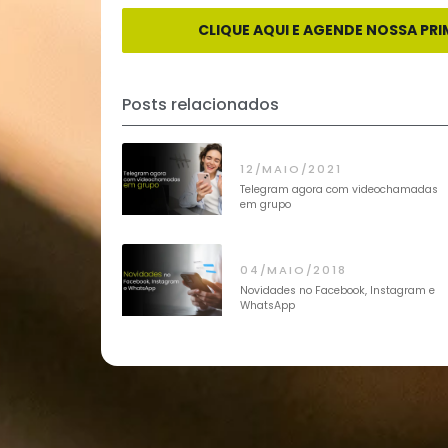
Quais dessas orientações você já es
Entre em contato
com a On e transfo
sucesso para o seu negócio!
CLIQUE AQUI E AGENDE NOS
Posts relacionados
12/MAIO/2021
Telegram agora com videoch
em grupo