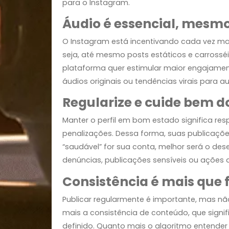
d’água ou logos de outros aplicativ
considera esses vídeos como conteúdo
e visibilidade. Portanto, para garan
para o Instagram.
Áudio é essencial, me
O Instagram está incentivando cada 
seja, até mesmo posts estáticos e ca
plataforma quer estimular maior enga
áudios originais ou tendências virais
Regularize e cuide bem
Manter o perfil em bom estado significa
penalizações. Dessa forma, suas pub
“saudável” for sua conta, melhor será
denúncias, publicações sensíveis ou 