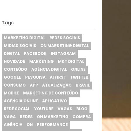
Vagas
ce
s
Web Analytics
Tags
MARKETING DIGITAL
REDES SOCIAIS
,
MIDIAS SOCIAIS
ON MARKETING DIGITAL
DIGITAL
FACEBOOK
INSTAGRAM
NOVIDADE
MARKETING
MKT DIGITAL
CONTEÚDO
AGÊNCIA DIGITAL
ONLINE
GOOGLE
PESQUISA
AI FIRST
TWITTER
CONSUMO
APP
ATUALIZAÇÃO
BRASIL