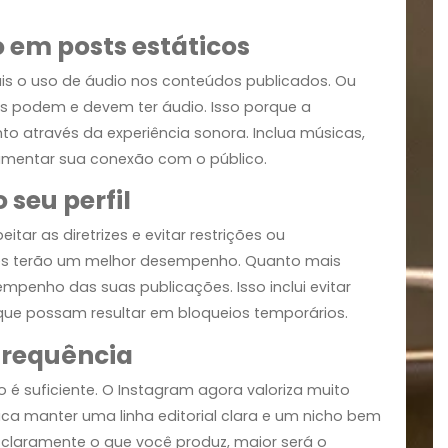
os (como
TikTok
ou
YouTube
). Isso porque a plataforma
 não original, reduzindo significativamente seu alcan
tir um bom desempenho, aposte em conteúdos exclusivo
smo em posts estáticos
vez mais o uso de áudio nos conteúdos publicados. Ou
rrosséis podem e devem ter áudio. Isso porque a
jamento através da experiência sonora. Inclua músicas
 para aumentar sua conexão com o público.
 do seu perfil
 respeitar as diretrizes e evitar restrições ou
licações terão um melhor desempenho. Quanto mais
 o desempenho das suas publicações. Isso inclui evitar
ações que possam resultar em bloqueios temporários.