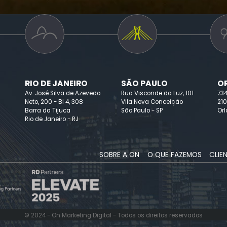
28/MAR/2019
gram e
On Marketing Digital no júri do Prêmi
Colunistas Rio 2018
RIO DE JANEIRO
SÃO PAULO
O
Av. José Silva de Azevedo
Rua Visconde da Luz, 101
73
Neto, 200 - Bl 4, 308
Vila Nova Conceição
210
Barra da Tijuca
São Paulo - SP
Orl
Rio de Janeiro - RJ
SOBRE A ON
O QUE FAZEMOS
CLIE
© 2024 - On Marketing Digital - Todos os direitos reservados