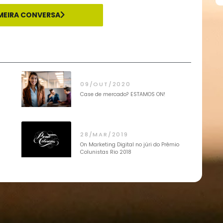
tá aplicando no seu perfil?
rme as mudanças do Instagram em estratégias de
SA PRIMEIRA CONVERSA
09/OUT/2020
amadas
Case de mercado? ESTAMOS ON!