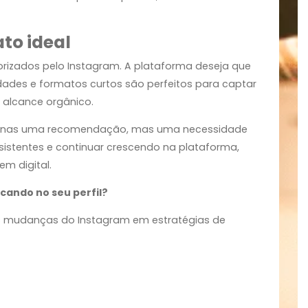
que frequência
as não é suficiente. O Instagram agora valoriza muito
significa manter uma linha editorial clara e um nicho 
tender claramente o que você produz, maior será o
.
ormato ideal
er priorizados pelo Instagram. A plataforma deseja qu
ionalidades e formatos curtos são perfeitos para capt
maior alcance orgânico.
ão é apenas uma recomendação, mas uma necessidad
dos consistentes e continuar crescendo na plataforma,
bordagem digital.