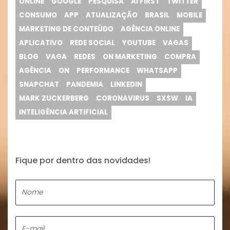
ONLINE
GOOGLE
PESQUISA
AI FIRST
TWITTER
CONSUMO
APP
ATUALIZAÇÃO
BRASIL
MOBILE
MARKETING DE CONTEÚDO
AGÊNCIA ONLINE
APLICATIVO
REDE SOCIAL
YOUTUBE
VAGAS
BLOG
VAGA
REDES
ON MARKETING
COMPRA
AGÊNCIA
ON
PERFORMANCE
WHATSAPP
SNAPCHAT
PANDEMIA
LINKEDIN
MARK ZUCKERBERG
CORONAVIRUS
SXSW
IA
INTELIGÊNCIA ARTIFICIAL
Fique por dentro das novidades!