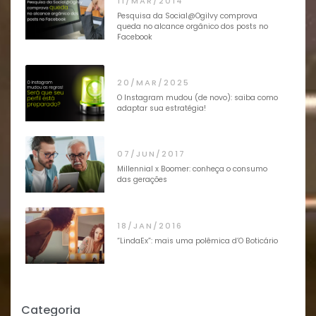
11/MAR/2014
Pesquisa da Social@Ogilvy comprova
queda no alcance orgânico dos posts no
Facebook
20/MAR/2025
O Instagram mudou (de novo): saiba como
adaptar sua estratégia!
07/JUN/2017
Millennial x Boomer: conheça o consumo
das gerações
18/JAN/2016
“LindaEx”: mais uma polêmica d’O Boticário
Categoria